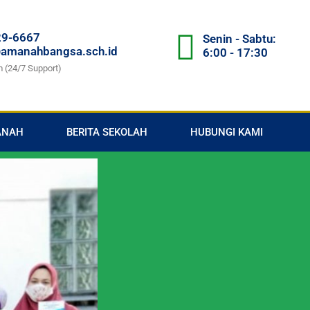
29-6667
Senin - Sabtu:
amanahbangsa.sch.id
6:00 - 17:30
m (24/7 Support)
ANAH
BERITA SEKOLAH
HUBUNGI KAMI