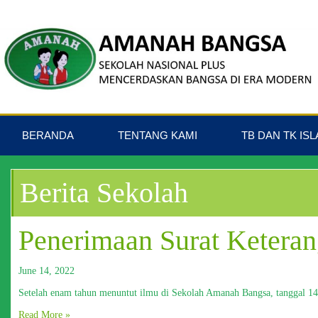
BERANDA
TENTANG KAMI
TB DAN TK IS
Berita Sekolah
Penerimaan Surat Ketera
June 14, 2022
Setelah enam tahun menuntut ilmu di Sekolah Amanah Bangsa, tanggal 1
Read More »